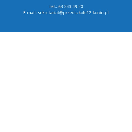
Tel.: 63 243 49 20
E-mail: sekretariat@przedszkole12-konin.pl