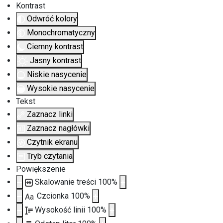
Kontrast
Odwróć kolory
Monochromatyczny
Ciemny kontrast
Jasny kontrast
Niskie nasycenie
Wysokie nasycenie
Tekst
Zaznacz linki
Zaznacz nagłówki
Czytnik ekranu
Tryb czytania
Powiększenie
Skalowanie treści
100
%
Czcionka
100
%
Aa
Wysokość linii
100
%