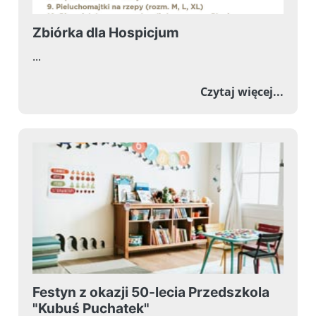
Zbiórka dla Hospicjum
...
o Zbi
Czytaj więcej...
Festyn z okazji 50-lecia Przedszkola
"Kubuś Puchatek"