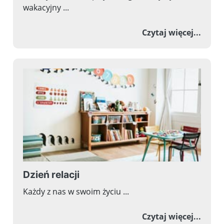
wakacyjny ...
o Zap
Czytaj więcej...
Dzień relacji
Każdy z nas w swoim życiu ...
o Dzie
Czytaj więcej...