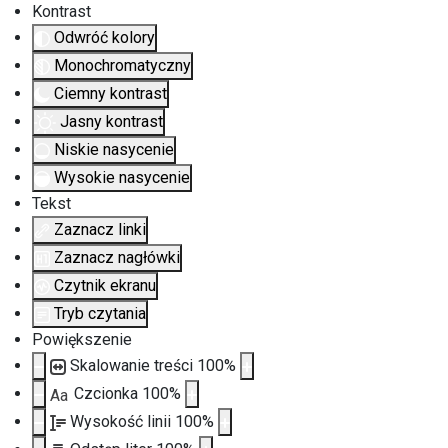
Kontrast
Odwróć kolory
Monochromatyczny
Ciemny kontrast
Jasny kontrast
Niskie nasycenie
Wysokie nasycenie
Tekst
Zaznacz linki
Zaznacz nagłówki
Czytnik ekranu
Tryb czytania
Powiększenie
Skalowanie treści
100
%
Czcionka
100
%
Aa
Wysokość linii
100
%