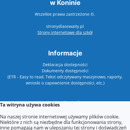
w Koninie
Wszelkie prawa zastrzeżone ©.
stronydlaoswaity.pl
otwiera się w nowy
Strony internetowe dla szkół
Informacje
Deklaracja dostepności
Dokumenty dostępności
(ETR - Easy to read, Tekst odczytywany maszynowo, raporty,
wnioski o zapewnienie dostępności, etc.)
Lokalizacja
Ta witryna używa cookies
Wyszyńskiego 42,
Na naszej stronie internetowej używamy plików cookie.
62-500 Konin
Niektóre z nich są niezbędne dla funkcjonowania strony,
inne pomagają nam w ulepszaniu tej strony i doświadczeń