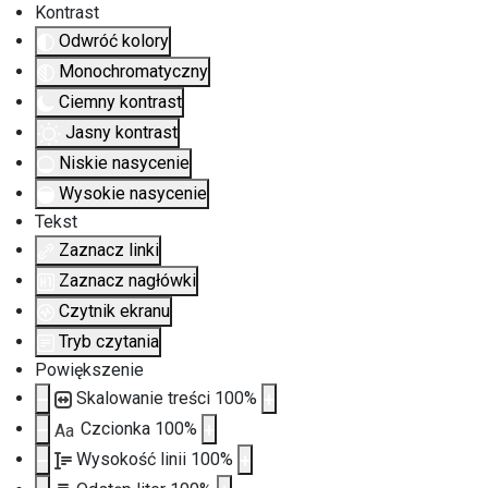
Kontrast
Odwróć kolory
Monochromatyczny
Ciemny kontrast
Jasny kontrast
Niskie nasycenie
Wysokie nasycenie
Tekst
Zaznacz linki
Zaznacz nagłówki
Czytnik ekranu
Tryb czytania
Powiększenie
Skalowanie treści
100
%
Czcionka
100
%
Aa
Wysokość linii
100
%