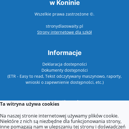
w Koninie
Wszelkie prawa zastrzeżone ©.
stronydlaoswaity.pl
otwiera się w nowy
Strony internetowe dla szkół
Informacje
Deklaracja dostepności
Dokumenty dostępności
(ETR - Easy to read, Tekst odczytywany maszynowo, raporty,
wnioski o zapewnienie dostępności, etc.)
Lokalizacja
Ta witryna używa cookies
Wyszyńskiego 42,
Na naszej stronie internetowej używamy plików cookie.
62-500 Konin
Niektóre z nich są niezbędne dla funkcjonowania strony,
inne pomagają nam w ulepszaniu tej strony i doświadczeń