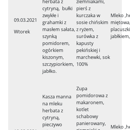
herbata z
ziemniakami,
cytryną, bułki
pierś z
zwykłe i
kurczaka w
Mleko ,h
09.03.2021
grahamki z
sosie chińskim
miętowa
masłem sałata,
z ryżem,
placuszki
Wtorek
szynką
surówka z
jabłkiem
pomidorem,
kapusty
ogórkiem
pekińskiej i
kiszonym,
marchewki, sok
szczypiorkiem,
100%
jabłko.
Zupa
pomidorowa z
Kasza manna
makaronem,
na mleku
kotlet
herbata z
schabowy
cytryną,
panierowany,
pieczywo
Mleko ,h