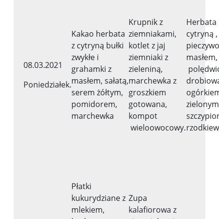
Krupnik z
Herbata
Kakao herbata
ziemniakami,
cytryną ,
z cytryną bułki
kotlet z jaj
pieczywo
zwykłe i
ziemniaki z
masłem, 
08.03.2021
grahamki z
zieleniną,
polędwi
masłem, sałatą,
marchewka z
drobiow
Poniedziałek.
serem żółtym,
groszkiem
ogórkie
pomidorem,
gotowana,
zielonym
marchewka
kompot
szczypio
wieloowocowy.
rzodkiew
Płatki
kukurydziane z
Zupa
mlekiem,
kalafiorowa z