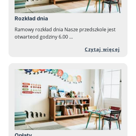
Rozkład dnia
Ramowy rozkład dnia Nasze przedszkole jest
otwarteod godziny 6.00 ...
Przej
Czytaj więcej
Opłaty