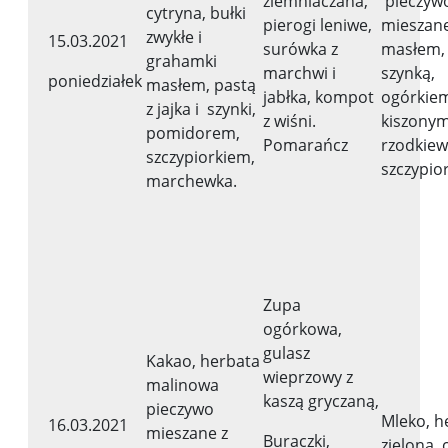
ziemniaczana,
pieczyw
cytryna, bułki
pierogi leniwe,
mieszane
zwykłe i
15.03.2021
surówka z
masłem, 
grahamki
marchwi i
szynką,
poniedziałek
masłem, pastą
jabłka, kompot
ogórkie
z jajka i szynki,
z wiśni.
kiszonym
pomidorem,
Pomarańcz
rzodkiew
szczypiorkiem,
szczypio
marchewka.
Zupa
ogórkowa,
gulasz
Kakao, herbata
wieprzowy z
malinowa
kaszą gryczaną,
pieczywo
Mleko, h
16.03.2021
mieszane z
Buraczki,
zielona, 