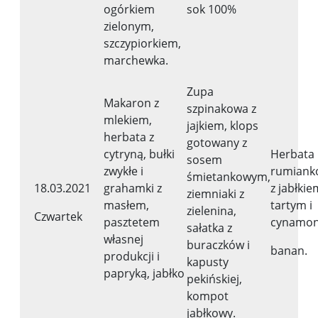
ogórkiem
sok 100%
zielonym,
szczypiorkiem,
marchewka.
Zupa
Makaron z
szpinakowa z
mlekiem,
jajkiem, klops
herbata z
gotowany z
cytryną, bułki
Herbata
sosem
zwykłe i
rumianko
śmietankowym,
18.03.2021
grahamki z
z jabłkie
ziemniaki z
masłem,
tartym i
zielenina,
Czwartek
pasztetem
cynamo
sałatka z
własnej
buraczków i
banan.
produkcji i
kapusty
papryką, jabłko
pekińskiej,
kompot
jabłkowy.