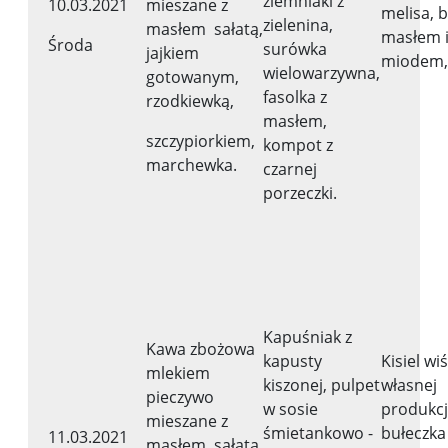
ziemniaki z
10.03.2021
mieszane z
melisa, b
zielenina,
masłem sałatą,
masłem 
Środa
surówka
jajkiem
miodem, 
wielowarzywna,
gotowanym,
fasolka z
rzodkiewką,
masłem,
szczypiorkiem,
kompot z
marchewka.
czarnej
porzeczki.
Kapuśniak z
Kawa zbożowa
kapusty
Kisiel wi
mlekiem
kiszonej, pulpet
własnej
pieczywo
w sosie
produkcj
mieszane z
śmietankowo -
bułeczka
11.03.2021
masłem, sałatą,