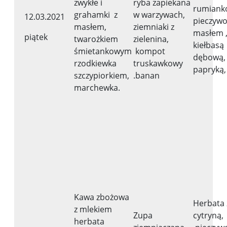
zwykłe i
ryba zapiekana
rumiank
grahamki z
w warzywach,
12.03.2021
pieczywo
masłem,
ziemniaki z
masłem ,
piątek
twarożkiem
zielenina,
kiełbasą
śmietankowym
kompot
dębową,
rzodkiewka
truskawkowy
papryką, 
szczypiorkiem,
.banan
marchewka.
Kawa zbożowa
Herbata 
z mlekiem
Zupa
cytryną,
herbata