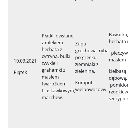
Bawarka
Płatki owsiane
herbata 
z mlekiem
Zupa
herbata z
grochowa, ryba
pieczyw
cytryną, bułki
po grecku,
masłem
19.03.2021
zwykłe i
ziemniaki z
grahamki z
zielenina,
kiełbasą
Piątek
masłem
dębową,
Kompot
twarożkiem
pomido
wieloowocowy.
truskawkowym,
rzodkiew
marchew.
szczypio