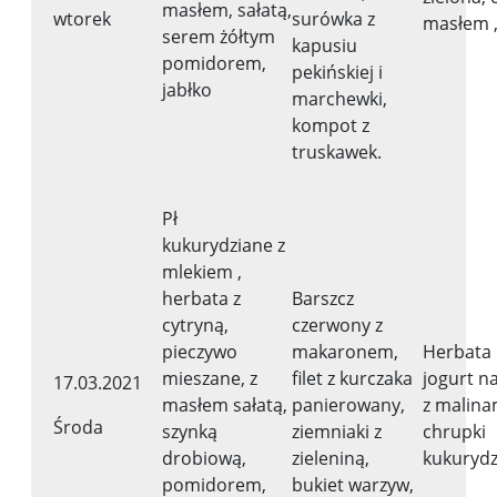
masłem, sałatą,
wtorek
surówka z
masłem 
serem żółtym
kapusiu
pomidorem,
pekińskiej i
jabłko
marchewki,
kompot z
truskawek.
Pł
kukurydziane z
mlekiem ,
herbata z
Barszcz
cytryną,
czerwony z
pieczywo
makaronem,
Herbata 
mieszane, z
filet z kurczaka
jogurt n
17.03.2021
masłem sałatą,
panierowany,
z malina
Środa
szynką
ziemniaki z
chrupki
drobiową,
zieleniną,
kukurydz
pomidorem,
bukiet warzyw,