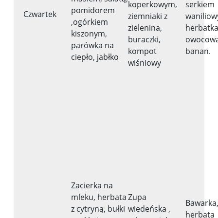
koperkowym,
serkiem
pomidorem
Czwartek
ziemniaki z
waniliow
,ogórkiem
zielenina,
herbatk
kiszonym,
buraczki,
owocowa
parówka na
kompot
banan.
ciepło, jabłko
wiśniowy
Zacierka na
mleku, herbata
Zupa
Bawarka
z cytryną, bułki
wiedeńska ,
herbata