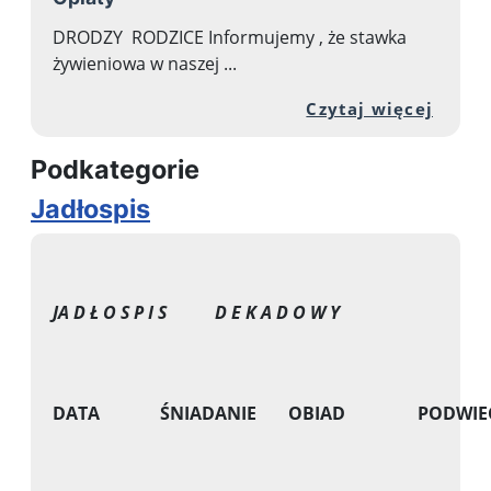
DRODZY RODZICE Informujemy , że stawka
żywieniowa w naszej ...
Przej
Czytaj więcej
Podkategorie
Jadłospis
JA D Ł O S P I S
D E K A D O W Y
DATA
ŚNIADANIE
OBIAD
PODWIE