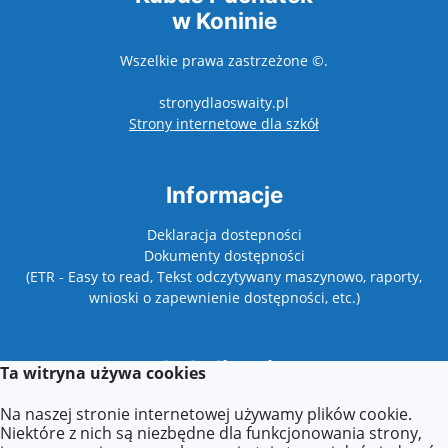
w Koninie
Wszelkie prawa zastrzeżone ©.
stronydlaoswaity.pl
otwiera się w nowy
Strony internetowe dla szkół
Informacje
Deklaracja dostepności
Dokumenty dostępności
(ETR - Easy to read, Tekst odczytywany maszynowo, raporty,
wnioski o zapewnienie dostępności, etc.)
Lokalizacja
Ta witryna używa cookies
Wyszyńskiego 42,
Na naszej stronie internetowej używamy plików cookie.
62-500 Konin
Niektóre z nich są niezbędne dla funkcjonowania strony,