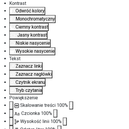
Kontrast
Odwróć kolory
Monochromatyczny
Ciemny kontrast
Jasny kontrast
Niskie nasycenie
Wysokie nasycenie
Tekst
Zaznacz linki
Zaznacz nagłówki
Czytnik ekranu
Tryb czytania
Powiększenie
Skalowanie treści
100
%
Czcionka
100
%
Aa
Wysokość linii
100
%