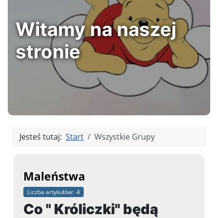
Witamy na naszej
stronie
Jesteś tutaj:
Start
Wszystkie Grupy
Maleństwa
Liczba artykułów: 4
Co " Króliczki" będą