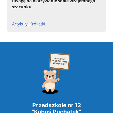
uwagę na okazywanie sobie
wzajemnego
szacunku.
Artykuły: Króliczki
Przedszkole nr 12
"Kubuś Puchatek"