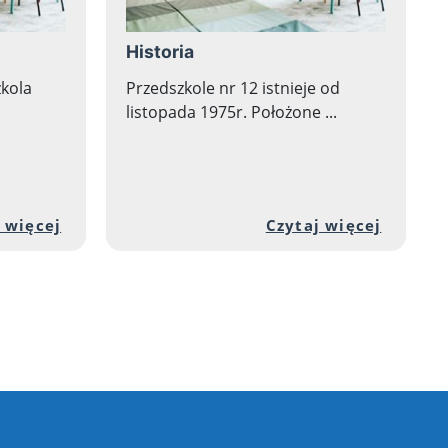
Historia
zkola
Przedszkole nr 12 istnieje od
listopada 1975r. Położone ...
i artykułu: Programy
Przejdź do pełnej zawartości artykułu: Ka
Przejdź
 więcej
Czytaj więcej