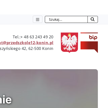
Szukaj
otwie
Tel.:+ 48 63 243 49 20
at@przedszkole12-konin.pl
yszyńskiego 42, 62-500 Konin
nie