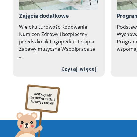
Zajęcia dodatkowe
Progra
Wielokulturowość Kodowanie
Podstaw
Numicon Zdrowy i bezpieczny
Wychowa
przedszkolak Logopedia i terapia
Program 
Zabawy muzyczne Współpraca ze
wspomaga
...
Przejdź do peł
Czytaj więcej