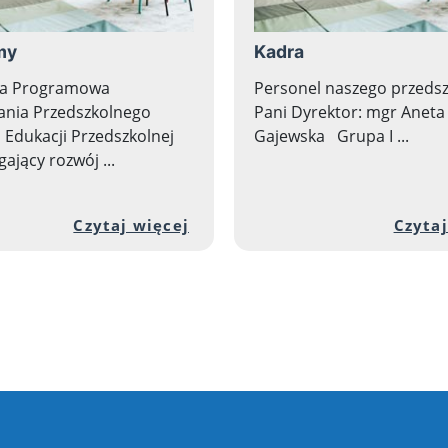
my
Kadra
a Programowa
Personel naszego przeds
nia Przedszkolnego
Pani Dyrektor: mgr Aneta
Edukacji Przedszkolnej
Gajewska Grupa I ...
jący rozwój ...
nej zawartości artykułu: Zajęcia dodatkowe
Przejdź do pełnej zawartośc
Czytaj więcej
Czytaj