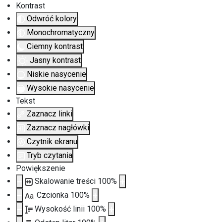
Kontrast
Odwróć kolory
Monochromatyczny
Ciemny kontrast
Jasny kontrast
Niskie nasycenie
Wysokie nasycenie
Tekst
Zaznacz linki
Zaznacz nagłówki
Czytnik ekranu
Tryb czytania
Powiększenie
Skalowanie treści
100
%
Czcionka
100
%
Aa
Wysokość linii
100
%