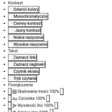
Kontrast
Odwróć kolory
Monochromatyczny
Ciemny kontrast
Jasny kontrast
Niskie nasycenie
Wysokie nasycenie
Tekst
Zaznacz linki
Zaznacz nagłówki
Czytnik ekranu
Tryb czytania
Powiększenie
Skalowanie treści
100
%
Czcionka
100
%
Aa
Wysokość linii
100
%