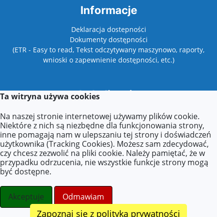
Informacje
Deklaracja dostepności
Dokumenty dostępności
(ETR - Easy to read, Tekst odczytywany maszynowo, raporty,
wnioski o zapewnienie dostępności, etc.)
Lokalizacja
Ta witryna używa cookies
Wyszyńskiego 42,
Na naszej stronie internetowej używamy plików cookie.
62-500 Konin
Niektóre z nich są niezbędne dla funkcjonowania strony,
inne pomagają nam w ulepszaniu tej strony i doświadczeń
użytkownika (Tracking Cookies). Możesz sam zdecydować,
czy chcesz zezwolić na pliki cookie. Należy pamiętać, że w
Kontakt
przypadku odrzucenia, nie wszystkie funkcje strony mogą
być dostępne.
Tel.: 63 243 49 20
E-mail: sekretariat@przedszkole12-konin.pl
Akceptuje
Odmawiam
Zapoznaj się z polityką prywatności