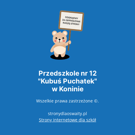
Przedszkole nr 12
"Kubuś Puchatek"
w Koninie
Wszelkie prawa zastrzeżone ©.
stronydlaoswaity.pl
otwiera się w nowy
Strony internetowe dla szkół