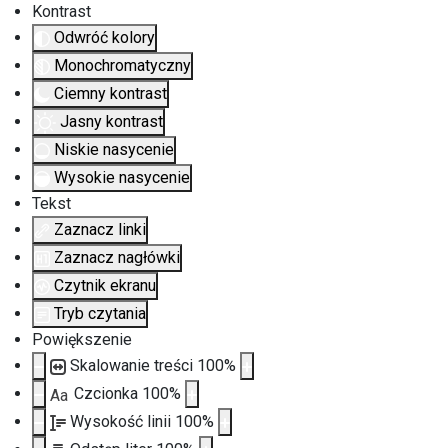
Kontrast
Odwróć kolory
Monochromatyczny
Ciemny kontrast
Jasny kontrast
Niskie nasycenie
Wysokie nasycenie
Tekst
Zaznacz linki
Zaznacz nagłówki
Czytnik ekranu
Tryb czytania
Powiększenie
Skalowanie treści
100
%
Czcionka
100
%
Aa
Wysokość linii
100
%